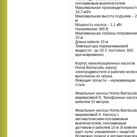
поплавковым выключателем.
Максимальная производительност
18,7 м3/ч
Максимальная высота подъема – 2
м
Мощность насоса – 1,1 кВт
Напряжение 380 В
Максимальная глубина погружения
10 м
Длина кабеля 10 м
Температура перекачиваемой
жидкости - до 35 С постояно, 60С
кратковременно.
Корпус канализационных насосов
Homa Barracuda, корпус
электродвигателя и рабочее колес
выполнены из чугуна.
Режущие лопасти – нержавеющая
сталь.
Фекальные насосы Homa Barracuda
маркировкой D: Трехфазные насос
кабелем 10 метров.
Фекальные насосы Homa Barracuda
маркировкой А: Насосы с
автоматическим поплавковым
выключателем, поплавковым
датчиком и кабелем 10 м. В компле
идет пульт управления с защитой.
Возможно ручное и автоматическо