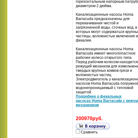
горизонтальным напорным патруб
диаметром 2 дюйма.
Канализационные насосы Homa
Barracuda предназначены для
перекачивания чистой и
загрязненной воды, сточных вод, в
которых могут содержаться крупн
частицы, волокнистые включения и
фекалии.
Канализационные насосы Homa
Barracuda имеют многолопастное
рабочее колесо открытого типа.
Перед рабочим колесом находится
режущий механизм для измельчен
твердых крупных комков грязи и
волокнистых частиц.
Электродвигатель у канализацион
насосов Homa Barracuda погружной
водонепроницаемый с тепловой
защитой.
Подробнее о фекальных
насосах Homa Barracuda с режу
механизмом
200970руб.
Сравнить