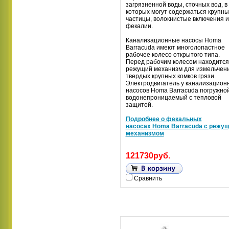
загрязненной воды, сточных вод, в
которых могут содержаться крупн
частицы, волокнистые включения и
фекалии.
Канализационные насосы Homa
Barracuda имеют многолопастное
рабочее колесо открытого типа.
Перед рабочим колесом находится
режущий механизм для измельчен
твердых крупных комков грязи.
Электродвигатель у канализацион
насосов Homa Barracuda погружной
водонепроницаемый с тепловой
защитой.
Подробнее о фекальных
насосах Homa Barracuda с режу
механизмом
121730руб.
Сравнить