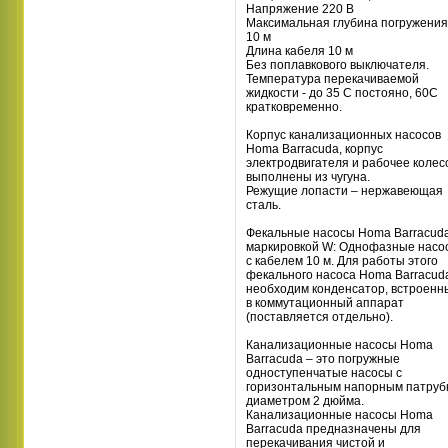
Напряжение 220 В
Максимальная глубина погружения
10 м
Длина кабеля 10 м
Без поплавкового выключателя.
Температура перекачиваемой
жидкости - до 35 С постояно, 60С
кратковременно.
Корпус канализационных насосов
Homa Barracuda, корпус
электродвигателя и рабочее колес
выполнены из чугуна.
Режущие лопасти – нержавеющая
сталь.
Фекальные насосы Homa Barracuda
маркировкой W: Однофазные насо
с кабелем 10 м. Для работы этого
фекального насоса Homa Barracud
необходим конденсатор, встроенн
в коммутационный аппарат
(поставляется отдельно).
Канализационные насосы Homa
Barracuda – это погружные
одноступенчатые насосы с
горизонтальным напорным патруб
диаметром 2 дюйма.
Канализационные насосы Homa
Barracuda предназначены для
перекачивания чистой и