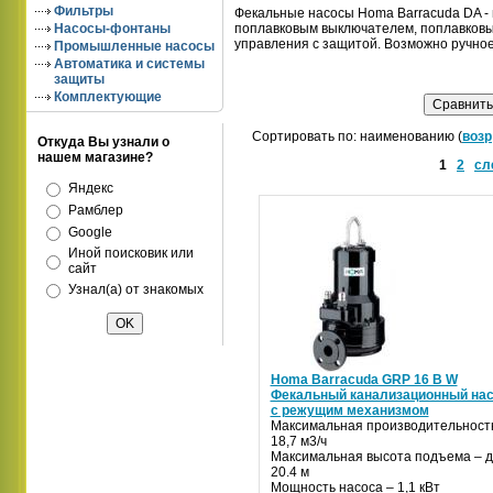
Фильтры
Фекальные насосы Homa Barracuda DA -
Насосы-фонтаны
поплавковым выключателем, поплавковым
управления с защитой. Возможно ручное
Промышленные насосы
Автоматика и системы
защиты
Комплектующие
Сортировать по: наименованию (
возр
Откуда Вы узнали о
нашем магазине?
1
2
сл
Яндекс
Рамблер
Google
Иной поисковик или
сайт
Узнал(а) от знакомых
Homa Barracuda GRP 16 B W
Фекальный канализационный на
с режущим механизмом
Максимальная производительност
18,7 м3/ч
Максимальная высота подъема – д
20.4 м
Мощность насоса – 1,1 кВт