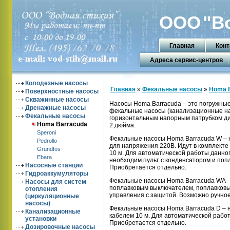
ООО
"В
Главная
Конт
Адреса сервис-центров
Колодезные насосы
Главная
»
Фекальные насосы
»
Homa 
Поверхностные насосы
Скважинные насосы
Насосы Homa Barracuda – это погружны
Дренажные насосы
фекальные насосы (канализационные на
Фекальные насосы
горизонтальным напорным патрубком д
Homa Barracuda
2 дюйма.
Speroni
Фекальные насосы Homa Barracuda W – 
Pedrollo
для напряжения 220В. Идут в комплекте
Grundfos
10 м. Для автоматической работы данно
Ebara
необходим пульт с конденсатором и поп
Насосные станции
Приобретается отдельно.
Гидроаккумуляторы
Фекальные насосы Homa Barracuda WA -
Насосы для систем
поплавковым выключателем, поплавковым
отопления
управления с защитой. Возможно ручное
(циркуляционные
насосы)
Фекальные насосы Homa Barracuda D – н
Канализационные
кабелем 10 м. Для автоматической работ
установки
Приобретается отдельно.
Дозировочные насосы