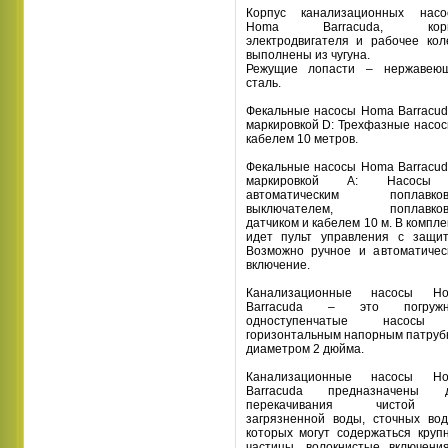
Корпус канализационных насо
Homa Barracuda, корп
электродвигателя и рабочее кол
выполнены из чугуна.
Режущие лопасти – нержавею
сталь.
Фекальные насосы Homa Barracud
маркировкой D: Трехфазные насос
кабелем 10 метров.
Фекальные насосы Homa Barracud
маркировкой А: Насосы
автоматическим поплавко
выключателем, поплавков
датчиком и кабелем 10 м. В компле
идет пульт управления с защит
Возможно ручное и автоматичес
включение.
Канализационные насосы H
Barracuda – это погружн
одноступенчатые насосы
горизонтальным напорным патруб
диаметром 2 дюйма.
Канализационные насосы H
Barracuda предназначены 
перекачивания чистой
загрязненной воды, сточных вод
которых могут содержаться круп
частицы, волокнистые включени