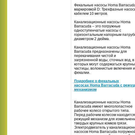
Фекальные насосы Homa Barracuda
маркировкой D: Трехфазные насос
кабелем 10 метров.
Канализационные насосы Homa
Barracuda – это погружные
одноступенчатые насосы с
горизонтальным напорным патруб
диаметром 2 дюйма.
Канализационные насосы Homa
Barracuda предназначены для
перекачивания чистой и
загрязненной воды, сточных вод, в
которых могут содержаться крупн
частицы, волокнистые включения и
фекалии.
Подробнее о фекальных
насосах Homa Barracuda с режу
механизмом
Канализационные насосы Homa
Barracuda имеют многолопастное
рабочее колесо открытого типа.
Перед рабочим колесом находится
режущий механизм для измельчен
твердых крупных комков грязи.
Электродвигатель у канализацион
насосов Homa Barracuda погружной