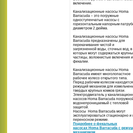
включение.
Канализационные насосы Homa
Barracuda – это погружные
одноступенчатые насосы с
горизонтальным напорным патруб
диаметром 2 дюйма.
Канализационные насосы Homa
Barracuda предназначены для
перекачивания чистой и
загрязненной воды, сточных вод, в
которых могут содержаться крупн
частицы, волокнистые включения и
фекалии.
Канализационные насосы Homa
Barracuda имеют многолопастное
рабочее колесо открытого типа.
Перед рабочим колесом находится
режущий механизм для измельчен
твердых крупных комков грязи.
Электродвигатель у канализацион
насосов Homa Barracuda погружной
водонепроницаемый с тепловой
защитой.
Насосы Homa Barracuda могут
эксплуатироваться стационарно и 
переносном режиме.
Подробнее о фекальных
насосах Homa Barracuda с режу
механизмом