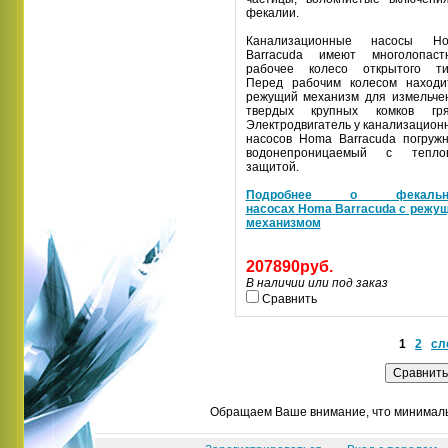
фекалии.
Канализационные насосы H
Barracuda имеют многолопаст
рабочее колесо открытого ти
Перед рабочим колесом находи
режущий механизм для измельче
твердых крупных комков гря
Электродвигатель у канализацион
насосов Homa Barracuda погружн
водонепроницаемый с тепло
защитой.
Подробнее о фекальн
насосах Homa Barracuda с режу
механизмом
207890руб.
В наличии или под заказ
Сравнить
1
2
сл
Обращаем Ваше внимание, что минимальн