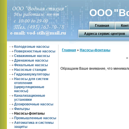
ООО
"В
Главная
Конт
Адреса сервис-центров
Колодезные насосы
Главная
»
Насосы-фонтаны
Поверхностные насосы
Скважинные насосы
< Н
Дренажные насосы
Фекальные насосы
Обращаем Ваше внимание, что минимальн
Насосные станции
Гидроаккумуляторы
Насосы для систем
отопления
(циркуляционные
насосы)
Канализационные
установки
Дозировочные насосы
Фильтры
Насосы-фонтаны
Промышленные насосы
Автоматика и системы
защиты