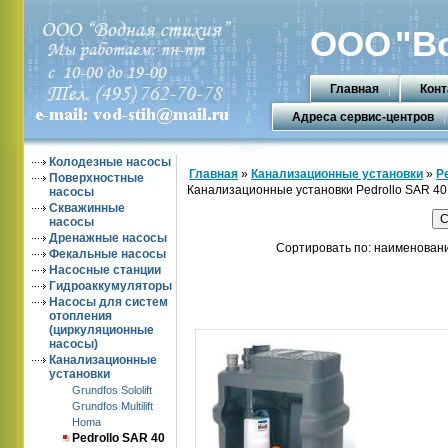
ООО
"В
Главная
Конт
Адреса сервис-центров
Колодезные насосы
Главная
»
Канализационные установки
»
P
Поверхностные
Канализационные установки Pedrollo SAR 40
насосы
Скважинные
насосы
Дренажные насосы
Сортировать по: наименовани
Фекальные насосы
Насосные станции
Гидроаккумуляторы
Насосы для систем
отопления
(циркуляционные
насосы)
Канализационные
установки
Grundfos Sololift
Grundfos Multilift
Homa
Pedrollo SAR 40