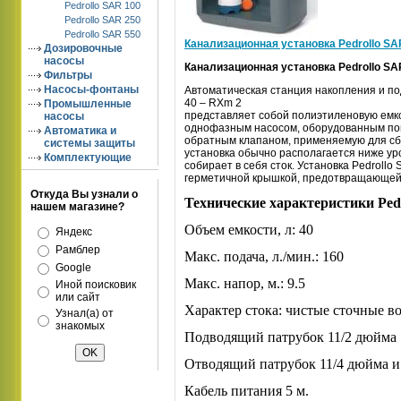
Pedrollo SAR 100
Pedrollo SAR 250
Pedrollo SAR 550
Канализационная установка Pedrollo SA
Дозировочные
насосы
Канализационная установка Pedrollo SA
Фильтры
Насосы-фонтаны
Автоматическая станция накопления и по
40 –
RXm
2
Промышленные
представляет собой полиэтиленовую емк
насосы
однофазным насосом, оборудованным по
Автоматика и
обратным клапаном, применяемую для сб
системы защиты
установка обычно располагается ниже ур
Комплектующие
собирает в себя сток. Установка Pedrollo
герметичной крышкой, предотвращающей у
Откуда Вы узнали о
Технические характеристики Pedr
нашем магазине?
Объем емкости, л: 40
Яндекс
Рамблер
Макс. подача, л./мин.: 160
Google
Макс. напор, м.: 
9
.5
Иной поисковик
или сайт
Характер стока: чистые сточные во
Узнал(а) от
знакомых
Подводящий патрубок 11/2 дюйма
Отводящий патрубок 11/4 дюйма и
Кабель питания 5 м.