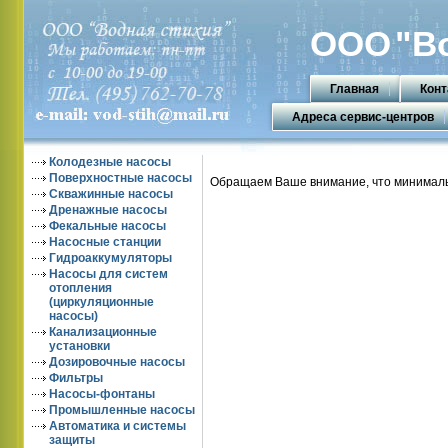
ООО
"В
Главная
Конт
Адреса сервис-центров
Колодезные насосы
Поверхностные насосы
Обращаем Ваше внимание, что минимальн
Скважинные насосы
Дренажные насосы
Фекальные насосы
Насосные станции
Гидроаккумуляторы
Насосы для систем
отопления
(циркуляционные
насосы)
Канализационные
установки
Дозировочные насосы
Фильтры
Насосы-фонтаны
Промышленные насосы
Автоматика и системы
защиты