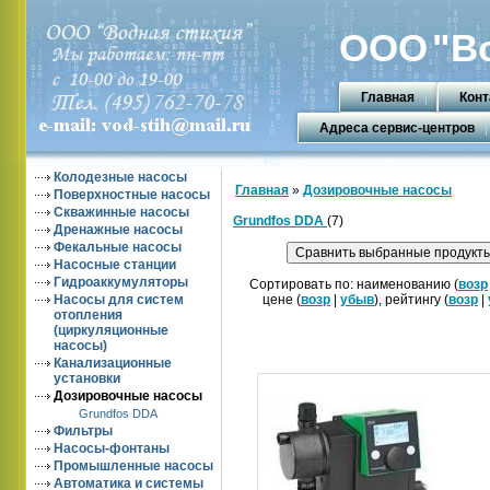
ООО
"В
Главная
Конт
Адреса сервис-центров
Колодезные насосы
Главная
»
Дозировочные насосы
Поверхностные насосы
Скважинные насосы
Grundfos DDA
(7)
Дренажные насосы
Фекальные насосы
Насосные станции
Гидроаккумуляторы
Сортировать по: наименованию (
возр
Насосы для систем
цене (
возр
|
убыв
), рейтингу (
возр
|
отопления
(циркуляционные
насосы)
Канализационные
установки
Дозировочные насосы
Grundfos DDA
Фильтры
Насосы-фонтаны
Промышленные насосы
Автоматика и системы