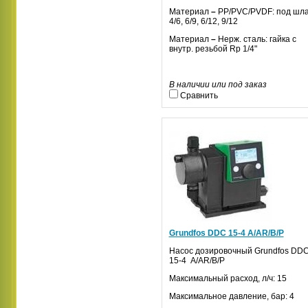
Материал
–
PP/PVC/PVDF: под шла
4/6, 6/9, 6/12, 9/12
Материал
–
Нерж. сталь: гайка с
внутр. резьбой Rp 1/4"
В наличии или под заказ
Сравнить
Grundfos DDС 15-4 A/AR/B/P
Насос дозировочный
Grundfos
DD
15-4
A
/
AR
/
B
/
P
Максимальный расход, л/ч: 15
Максимальное давление, бар: 4