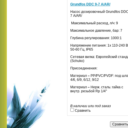
Grundfos DDС 9-7 A/AR/
Насос
дозировочный
Grundfos DD
7 A/AR/
Максимальный расход, л/ч: 9
Максимальное давление, бар: 7
Глубина регулирования:
1000:1
Напряжение питания:
1х 110-240 В
50-60 Гц, IP65
Сетевая вилка:
Европейский станд
(Schuko)
Присоединения:
Материал
–
PP/PVC/PVDF: под шла
4/6, 6/9, 6/12, 9/12
Материал
–
Нерж. сталь: гайка с
внутр. резьбой Rp 1/4"
В наличии или под заказ
Сравнить