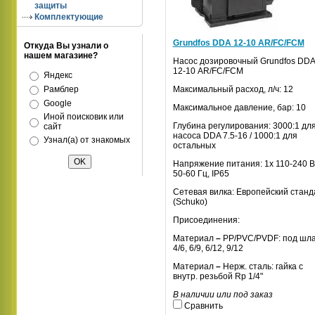
защиты
Комплектующие
Grundfos DDA 12-10 AR/FC/FCM
Откуда Вы узнали о
нашем магазине?
Насос дозировочный
Grundfos
DDA
12-10
AR
/
FC
/
FCM
Яндекс
Рамблер
Максимальный расход, л/ч: 12
Google
Максимальное давление, бар: 10
Иной поисковик или
Глубина регулирования:
3000:1 дл
сайт
насоса DDA 7.5-16 / 1000:1 для
Узнал(а) от знакомых
остальных
Напряжение питания:
1х 110-240 В
50-60 Гц, IP65
Сетевая вилка:
Европейский станд
(Schuko)
Присоединения:
Материал
–
PP/PVC/PVDF: под шла
4/6, 6/9, 6/12, 9/12
Материал
–
Нерж. сталь: гайка с
внутр. резьбой Rp 1/4"
В наличии или под заказ
Сравнить