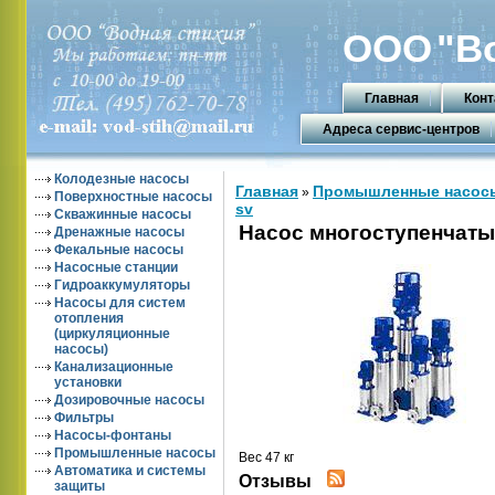
ООО
"В
Главная
Конт
Адреса сервис-центров
Колодезные насосы
Главная
Промышленные насос
»
Поверхностные насосы
sv
Скважинные насосы
Насос многоступенчаты
Дренажные насосы
Фекальные насосы
Насосные станции
Гидроаккумуляторы
Насосы для систем
отопления
(циркуляционные
насосы)
Канализационные
установки
Дозировочные насосы
Фильтры
Насосы-фонтаны
Промышленные насосы
Вес 47 кг
Автоматика и системы
Отзывы
защиты