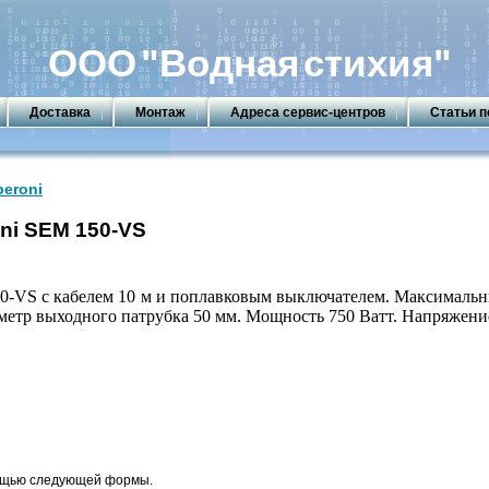
ООО
"Водная
стихия"
Доставка
Монтаж
Адреса сервис-центров
Статьи п
peroni
ni SEM 150-VS
0
-V
S с кабелем 10 м и поплавковым выключателем. Максималь
метр выходного патрубка 50 мм. Мощность 750 Ватт. Напряжение
мощью следующей формы.