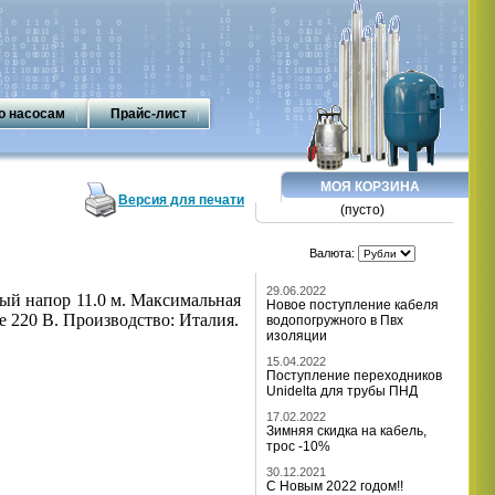
о насосам
Прайс-лист
МОЯ КОРЗИНА
Версия для печати
(пусто)
Валюта:
29.06.2022
ный напор
11
.
0
м. Максимальная
Новое поступление кабеля
 220 В. Производство: Италия.
водопогружного в Пвх
изоляции
15.04.2022
Поступление переходников
Unidelta для трубы ПНД
17.02.2022
Зимняя скидка на кабель,
трос -10%
30.12.2021
С Новым 2022 годом!!