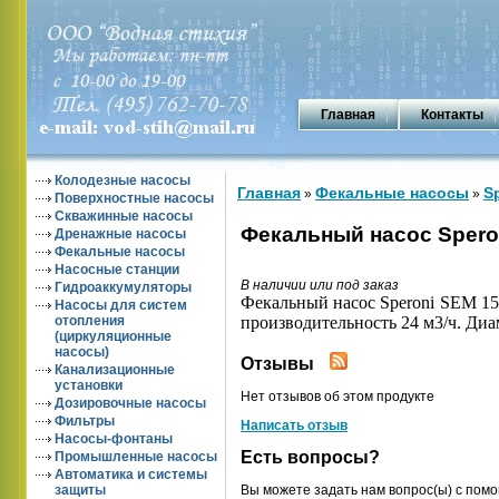
Главная
Контакты
Колодезные насосы
Главная
Фекальные насосы
S
»
»
Поверхностные насосы
Скважинные насосы
Фекальный насос Spero
Дренажные насосы
Фекальные насосы
Насосные станции
В наличии или под заказ
Гидроаккумуляторы
Фекальный насос Speroni
SE
M 1
5
Насосы для систем
отопления
производительность 2
4
м3/ч. Диа
(циркуляционные
насосы)
Отзывы
Канализационные
установки
Нет отзывов об этом продукте
Дозировочные насосы
Фильтры
Написать отзыв
Насосы-фонтаны
Есть вопросы?
Промышленные насосы
Автоматика и системы
Вы можете задать нам вопрос(ы) с по
защиты